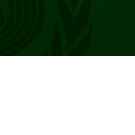
m
nico