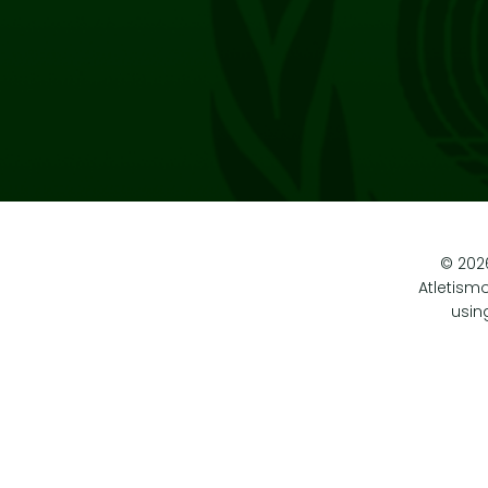
© 202
Atletism
usin